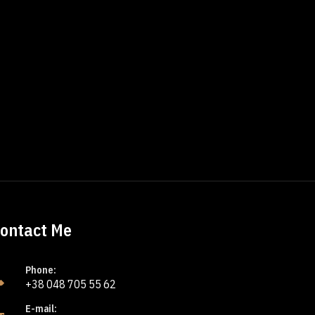
ontact Me
Phone:
+38 048 705 55 62
E-mail: